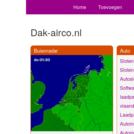
Home
Toevoegen
Dak-airco.nl
Buienradar
Auto
Slote
Slote
Autosl
Softwa
laadpa
vlaan
Laadpa
Automa
Automa