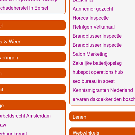
chadeherstel in Eersel
Aannemer gezocht
Horeca Inspectie
el
Reinigen Vetkanaal
Brandblusser Inspectie
s & Weer
Brandblusser Inspectie
Salon Marketing
keringen
Zakelijke batterijopslag
hubspot operations hub
n
seo bureau in soest
it
Kennismigranten Nederland
ervaren dakdekker den bosc
ge
 arbeidsrecht Amsterdam
Lenen
law
Webwinkels
erhuur kornet