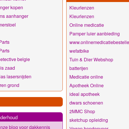
nger kopen
Kleurlenzen
ms aanhanger
Kleurlenzen
erstoel
Online medicatie
Pamper luier aanbieding
arts
www.onlinemedicatiebestell
arts
wefatbike
detective belgie
Tuin & Dier Webshop
is zaad
batterijen
las lasersnijden
Medicatie online
eren grond
Apotheek Online
ideal apotheek
dwars schoenen
2MMC Shop
derhoud
sketchup opleiding
nze blog voor dakkennis
Vegan hondenvoer