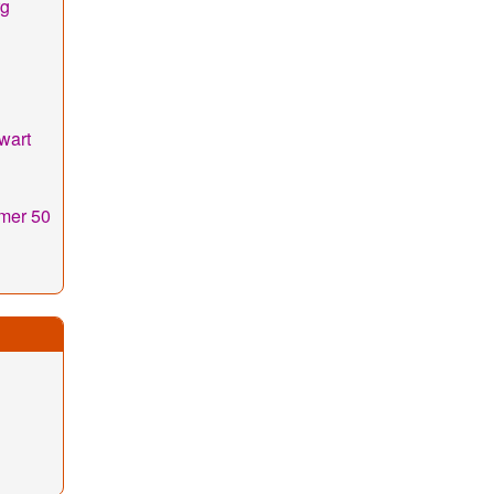
rg
wart
mer 50