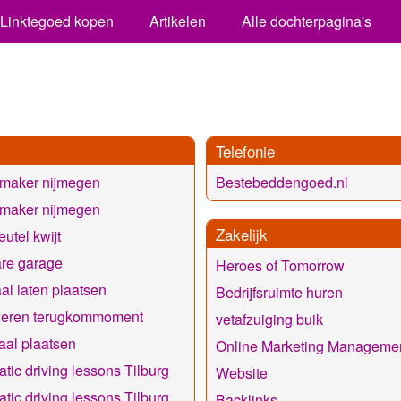
Linktegoed kopen
Artikelen
Alle dochterpagina's
Telefonie
nmaker nijmegen
Bestebeddengoed.nl
nmaker nijmegen
Zakelijk
eutel kwijt
re garage
Heroes of Tomorrow
al laten plaatsen
Bedrijfsruimte huren
deren terugkommoment
vetafzuiging buik
al plaatsen
Online Marketing Manageme
tic driving lessons Tilburg
Website
tic driving lessons Tilburg
Backlinks