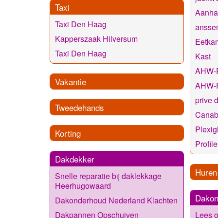
Taxi
Aanha
Taxi Den Haag
ansse
Kapperszaak Hilversum
Eetkam
Taxi Den Haag
Kast
AHW-P
Vakantie
AHW-P
prive 
Tweedehands
Canab
Plexig
Korting
Profil
Dakdekker
Huren
Snelle reparatie bij daklekkage
Heerhugowaard
Dakon
Dakonderhoud Nederland Klachten
Lees o
Dakpannen Opschuiven