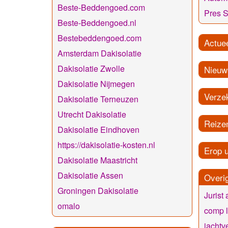
Beste-Beddengoed.com
Pres S
Beste-Beddengoed.nl
Bestebeddengoed.com
Actue
Amsterdam Dakisolatie
Dakisolatie Zwolle
Nieuw
Dakisolatie Nijmegen
Verze
Dakisolatie Terneuzen
Utrecht Dakisolatie
Reize
Dakisolatie Eindhoven
https://dakisolatie-kosten.nl
Erop u
Dakisolatie Maastricht
Dakisolatie Assen
Overi
Groningen Dakisolatie
Jurist
omalo
comp 
jachtv