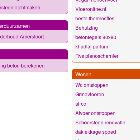
rsteen dichtmaken
Vloeronline.nl
beste thermosfles
erduurzamen
Behuizing
derhoud Amersfoort
betontegels 80x80
khadlaj parfum
Rvs pianoscharnier
ing beton berekenen
Wonen
Wc ontstoppen
Grindvloeren
airco
Afvoer ontstoppen
Schoorsteen renovatie
daklekkage spoed