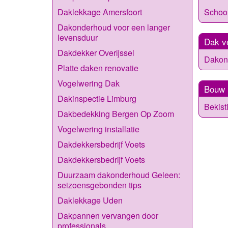
Schoo
Daklekkage Amersfoort
Dakonderhoud voor een langer
levensduur
Dak v
Dakdekker Overijssel
Dakon
Platte daken renovatie
Vogelwering Dak
Bouw
Dakinspectie Limburg
Bekist
Dakbedekking Bergen Op Zoom
Vogelwering installatie
Dakdekkersbedrijf Voets
Dakdekkersbedrijf Voets
Duurzaam dakonderhoud Geleen:
seizoensgebonden tips
Daklekkage Uden
Dakpannen vervangen door
professionals