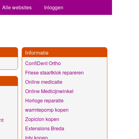
Alle websites
Inloggen
Informatie
ConfiDent Ortho
Friese staartklok repareren
Online medicatie
Online Medicijnwinkel
Horloge reparatie
warmtepomp kopen
Zopiclon kopen
nt
Extensions Breda
iptv kopen